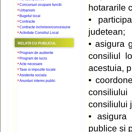
Concursuri ocupare functii
hotararile 
Urbanism
Bugetul local
• particip
Contracte
Contracte inchiriere/concesiune
judetean;
Activitate Consiliul Local
• asigura g
RELATII CU PUBLICUL
Program de audiente
consiliul l
Program de lucru
Acte necesare
acestuia, p
Taxe si impozite locale
Asistenta sociala
• coordone
Anunturi interes public
consiliului
consiliului
• asigura 
publice si 