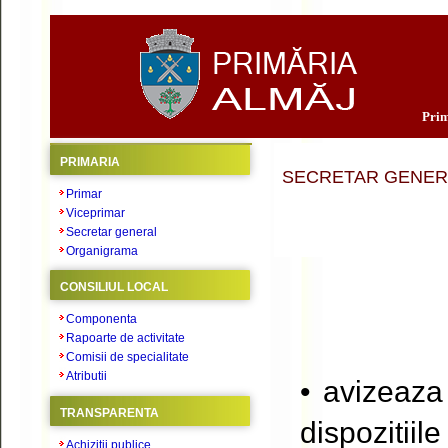
Prim
PRIMARIA
SECRETAR GENER
Primar
Viceprimar
Secretar general
Organigrama
CONSILIUL LOCAL
Componenta
Rapoarte de activitate
Comisii de specialitate
Atributii
• avizeaza
TRANSPARENTA
dispozitiil
Achizitii publice