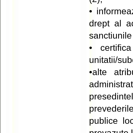
• informea
drept al a
sanctiunil
• certifi
unitatii/sub
•alte atr
administrat
presedinte
prevederil
publice loc
prevazute la