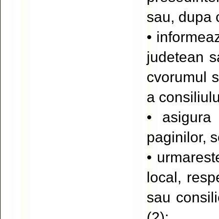
sau, dupa c
• informeaz
judetean sa
cvorumul s
a consiliulu
• asigura
paginilor, 
• urmareste
local, resp
sau consili
(2);