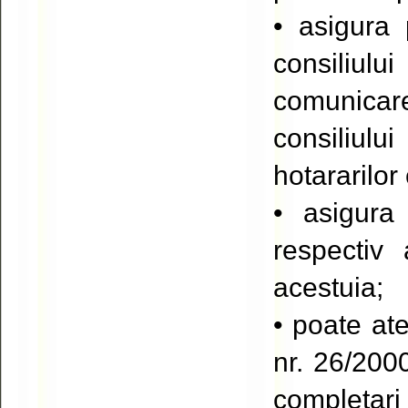
• asigura 
consiliul
comunicare
consiliulu
hotararilor 
• asigura 
respectiv 
acestuia;
• poate at
nr. 26/2000
completari